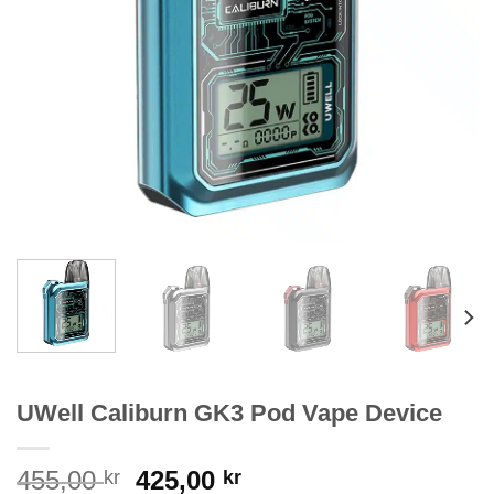
UWell Caliburn GK3 Pod Vape Device
Original
Current
455,00
425,00
kr
kr