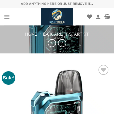
Skip
ADD ANYTHING HERE OR JUST REMOVE IT...
to
content
HOME
/
E-CIGARETT STARTKIT
Sale!