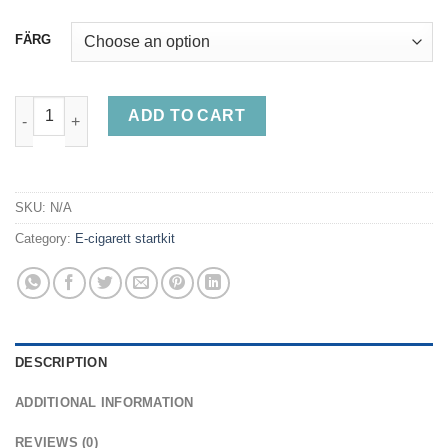
price
price
was:
is:
FÄRG
455,00 kr.
425,00 kr.
UWell Caliburn GK3 Pod Vape Device quantity
ADD TO CART
SKU:
N/A
Category:
E-cigarett startkit
DESCRIPTION
ADDITIONAL INFORMATION
REVIEWS (0)