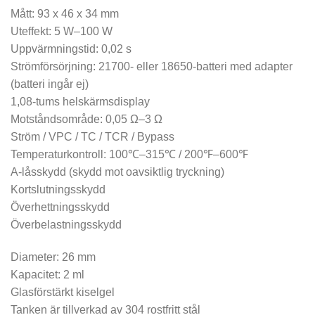
Mått: 93 x 46 x 34 mm
Uteffekt: 5 W–100 W
Uppvärmningstid: 0,02 s
Strömförsörjning: 21700- eller 18650-batteri med adapter
(batteri ingår ej)
1,08-tums helskärmsdisplay
Motståndsområde: 0,05 Ω–3 Ω
Ström / VPC / TC / TCR / Bypass
Temperaturkontroll: 100℃–315℃ / 200℉–600℉
A-låsskydd (skydd mot oavsiktlig tryckning)
Kortslutningsskydd
Överhettningsskydd
Överbelastningsskydd
Diameter: 26 mm
Kapacitet: 2 ml
Glasförstärkt kiselgel
Tanken är tillverkad av 304 rostfritt stål