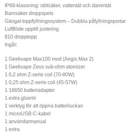
IP68-klassning: stötsäker, vattentät och dammtät
Barnsäker droppspets
Gängat toppfyllningssystem – Dubbla påfyllningsportar
Luftflöde upptill justering
810 dropptopp
Ingår:
1 Geekvape Max100 mod (Aegis Max 2)
1 Geekvape Zeus sub-ohm atomizer
1 0,2 ohm Z-serie coil (70-80W)
1 0,25 ohm Z-serie coil (45-57W)
1 18650 batteriadapter
1 extra glasrör
1 verktyg för att öppna batteriluckan
1 microUSB-C-kabel
1 användarmanual
1 extra