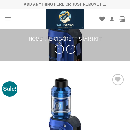
Skip
ADD ANYTHING HERE OR JUST REMOVE IT...
to
content
HOME
/
E-CIGARETT STARTKIT
Sale!