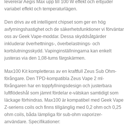
levererar Aegis Max upp till 100 W effekt och erbjuder
variabel effekt och temperaturlägen.
Den drivs av ett intelligent chipset som ger en hög
avfyrningshastighet och de säkerhetsfunktioner vi förväntar
oss av Geek Vape-moddar. Dessa skyddsåtgärder
inkluderar överhettnings-, överbelastnings- och
kortslutningsskydd. Vapinginställningarna kan enkelt
justeras via den 1,08-tums färgskärmen.
Max100 Kit kompletteras av en kraftfull Zeus Sub Ohm-
förångare. Den TPD-kompatibla Zeus Vape 2 ml-
förångaren har en toppfyllningsdesign och justerbara
luftflödeshål som jämnt fördelar e-vätskan samtidigt som
läckage förhindras. Max100 är kompatibel med Geek Vape
Z-seriens coils och finns tillgänglig med 0,2 ohm och 0,25
ohm coils, båda lämpliga för sub-ohm vaporizer-
användare. Specifikationer: