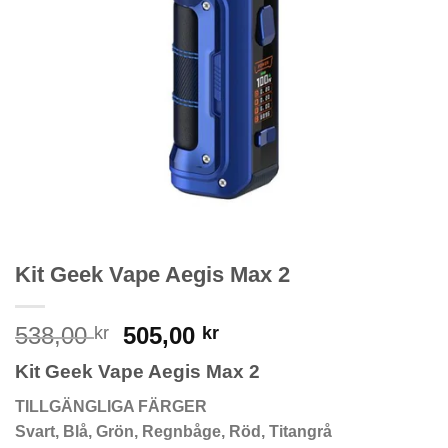
Kit Geek Vape Aegis Max 2
Original
Current
538,00
505,00
kr
kr
price
price
Kit Geek Vape Aegis Max 2
was:
is:
538,00 kr.
505,00 kr.
TILLGÄNGLIGA FÄRGER
Svart, Blå, Grön, Regnbåge, Röd, Titangrå