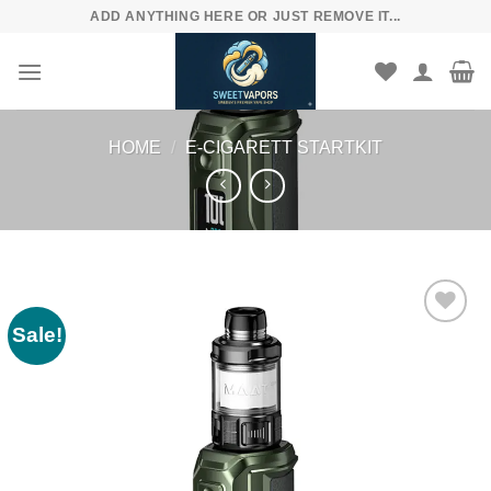
Skip
ADD ANYTHING HERE OR JUST REMOVE IT...
to
content
HOME
/
E-CIGARETT STARTKIT
Sale!