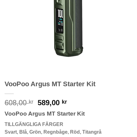
VooPoo Argus MT Starter Kit
Original
Current
608,00
589,00
kr
kr
price
price
VooPoo Argus MT Starter Kit
was:
is:
608,00 kr.
589,00 kr.
TILLGÄNGLIGA FÄRGER
Svart, Blå, Grön, Regnbåge, Röd, Titangrå